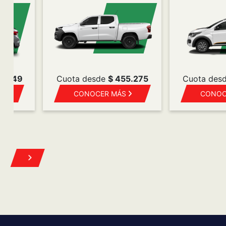
8.649
Cuota desde
$ 455.275
Cuota des
S
CONOCER MÁS
CONOC