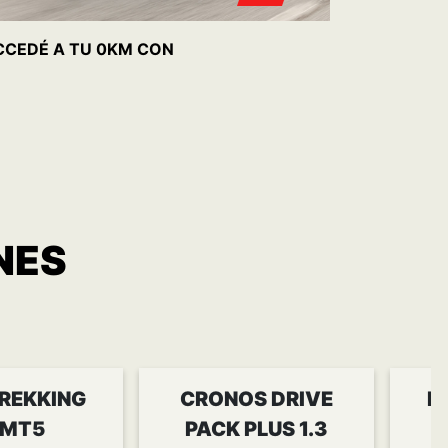
CCEDÉ A TU 0KM CON
NES
REKKING
CRONOS DRIVE
P
 MT5
PACK PLUS 1.3