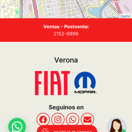
Sitio
ACERCA DE NOSOTROS
Vehículos
Fiat Plan
Promociones
Post Venta
Contacto
Términos y Condiciones
Politicas de privacidad
POLÍTICAS DE COOKIES