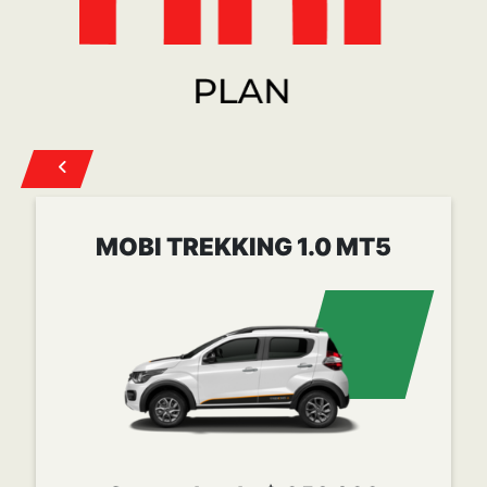
Cuota desde
$ 258.022
CONOCER MÁS
POST VENTA
Mopar es la marca de Servicio, Atención al cliente,
Accesorios y Repuestos originales para todas las
marcas del grupo FCA Automobiles.