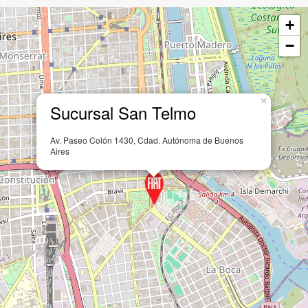
Leaflet
Ventas - Postventa:
2152-9999
Verona
Seguinos en